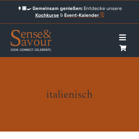
Skip
👩🏼‍🍳 Gemeinsam genießen:
Entdecke unsere
to
Kochkurse
&
Event-
Kalender
🗓️
content
Togg
Navig
Über uns
Events
italienisch
Unser Angebot
Qookingtable Academy
Gutscheine