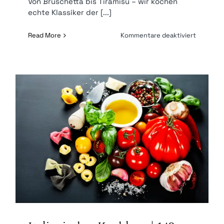
Von Bruschetta bis Tiramisu – wir kochen
echte Klassiker der [...]
für
Read More
Kommentare deaktiviert
Italienis
Kochkur
Italienischer Kochkurs | 149 €* p.P.