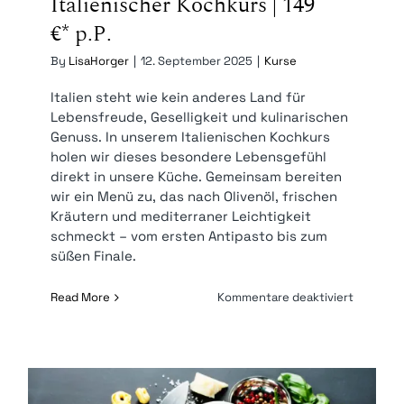
Italienischer Kochkurs | 149
€* p.P.
By
LisaHorger
|
12. September 2025
|
Kurse
Italien steht wie kein anderes Land für
Lebensfreude, Geselligkeit und kulinarischen
Genuss. In unserem Italienischen Kochkurs
holen wir dieses besondere Lebensgefühl
direkt in unsere Küche. Gemeinsam bereiten
wir ein Menü zu, das nach Olivenöl, frischen
Kräutern und mediterraner Leichtigkeit
schmeckt – vom ersten Antipasto bis zum
süßen Finale.
für
Read More
Kommentare deaktiviert
Italienis
Kochkur
|
149
€* p.P.