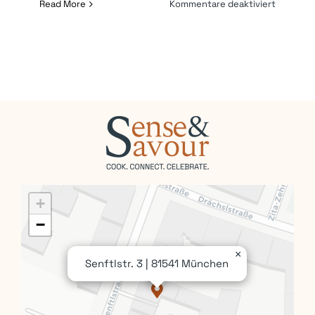
für
Read More
Kommentare deaktiviert
Italienis
Kochkur
30.10.20
+
−
×
Senftlstr. 3 | 81541 München