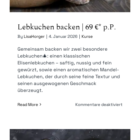
Lebkuchen backen | 69 €* p.P.
By
LisaHorger
|
4. Januar 2026
|
Kurse
Gemeinsam backen wir zwei besondere
Lebkuchen🎄: einen klassischen
Elisenlebkuchen – saftig, nussig und fein
gewürzt, sowie einen aromatischen Mandel-
Lebkuchen, der durch seine feine Textur und
seinen ausgewogenen Geschmack
überzeugt.
für
Read More
Kommentare deaktiviert
Lebkuch
backen
|
69
€* p.P.