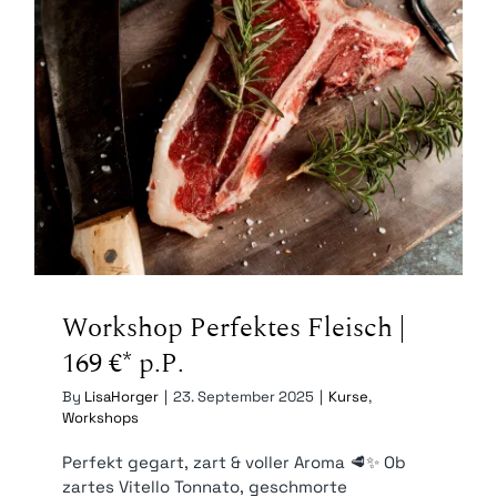
Workshop Perfektes Fleisch | 169
€* p.P.
Workshop Perfektes Fleisch |
169 €* p.P.
By
LisaHorger
|
23. September 2025
|
Kurse
,
Workshops
Perfekt gegart, zart & voller Aroma 🥩✨ Ob
zartes Vitello Tonnato, geschmorte