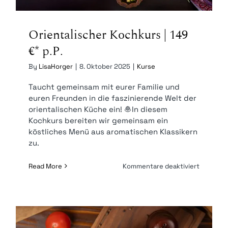
Orientalischer Kochkurs | 149
€* p.P.
By
LisaHorger
|
8. Oktober 2025
|
Kurse
Taucht gemeinsam mit eurer Familie und
euren Freunden in die faszinierende Welt der
orientalischen Küche ein! 🧆In diesem
Kochkurs bereiten wir gemeinsam ein
köstliches Menü aus aromatischen Klassikern
zu.
für
Read More
Kommentare deaktiviert
Orientali
Kochkur
|
149
€* p.P.