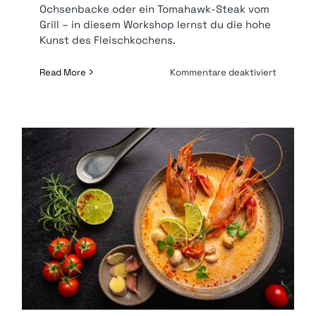
Ochsenbacke oder ein Tomahawk-Steak vom
Grill – in diesem Workshop lernst du die hohe
Kunst des Fleischkochens.
für
Read More
Kommentare deaktiviert
Worksho
Perfekte
Fleisch
|
169
€* p.P.
Thai-Kochkurs | 149 €* p.P.