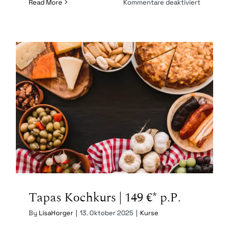
für
Read More
Kommentare deaktiviert
Brunch
Kochkur
|
149
€* p.P.
Tapas Kochkurs | 149 €* p.P.
Tapas Kochkurs | 149 €* p.P.
By
LisaHorger
|
13. Oktober 2025
|
Kurse