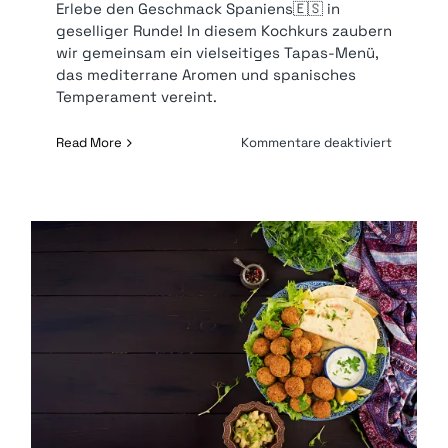
Erlebe den Geschmack Spaniens🇪🇸 in
geselliger Runde! In diesem Kochkurs zaubern
wir gemeinsam ein vielseitiges Tapas-Menü,
das mediterrane Aromen und spanisches
Temperament vereint.
für
Read More
Kommentare deaktiviert
Tapas
Kochkur
|
149
€* p.P.
Orientalischer Kochkurs | 149
€* p.P.