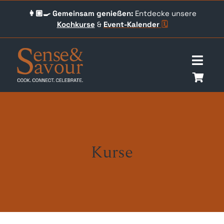
Skip
👩🏼‍🍳 Gemeinsam genießen:
Entdecke unsere
to
Kochkurse
&
Event-
Kalender
🗓️
content
Togg
Navig
Über uns
Events
Kurse
Unser Angebot
Qookingtable Academy
Gutscheine