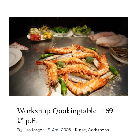
Kontakt
Mein Account
Warenkorb
Workshop Qookingtable | 169
€* p.P.
Workshop Qookingtable | 169
€* p.P.
By
LisaHorger
|
3. April 2026
|
Kurse
,
Workshops