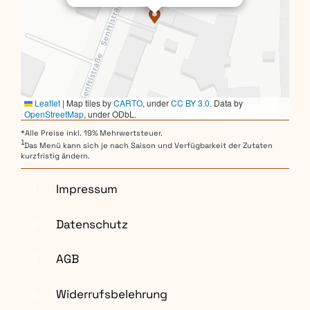
Leaflet
|
Map tiles by
CARTO
, under
CC BY 3.0
. Data by
OpenStreetMap
, under ODbL.
*Alle Preise inkl. 19% Mehrwertsteuer.
1
Das Menü kann sich je nach Saison und Verfügbarkeit der Zutaten
kurzfristig ändern.
1
Impressum
2
Datenschutz
3
AGB
4
Widerrufsbelehrung