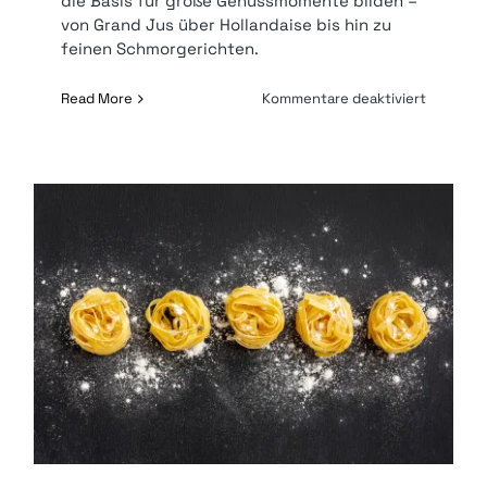
die Basis für große Genussmomente bilden –
von Grand Jus über Hollandaise bis hin zu
feinen Schmorgerichten.
für
Read More
Kommentare deaktiviert
Worksho
Saucen
und
Fonds
|
169
€* p.P.
Workshop Pasta | 169 €* p.P.