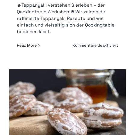
🔥Teppanyaki verstehen & erleben – der
Qookingtable Workshop!🛎️ Wir zeigen dir
raffinierte Teppanyaki Rezepte und wie
einfach und vielseitig sich der Qookingtable
bedienen lässt.
für
Read More
Kommentare deaktiviert
Worksho
Qookingt
|
169
€* p.P.
Lebkuchen backen | 69 €* p.P.