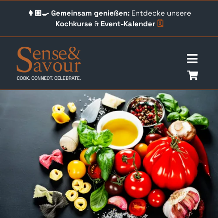
Skip
👩🏼‍🍳 Gemeinsam genießen:
Entdecke unsere
to
Kochkurse
&
Event-
Kalender
🗓️
content
Togg
Navig
Über uns
Events
Unser Angebot
Qookingtable Academy
Gutscheine