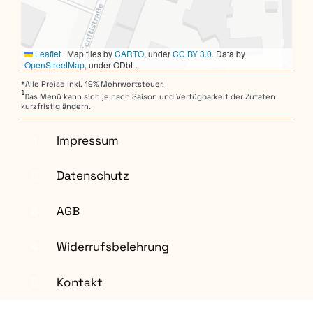
Leaflet
|
Map tiles by
CARTO
, under
CC BY 3.0
. Data by
OpenStreetMap
, under ODbL.
*Alle Preise inkl. 19% Mehrwertsteuer.
1
Das Menü kann sich je nach Saison und Verfügbarkeit der Zutaten
kurzfristig ändern.
1
Impressum
2
Datenschutz
3
AGB
4
Widerrufsbelehrung
5
Kontakt