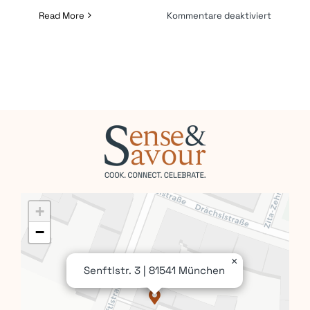
für
Read More
Kommentare deaktiviert
Weihnach
+
−
×
Senftlstr. 3 | 81541 München