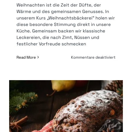
Weihnachten ist die Zeit der Düfte, der
Wärme und des gemeinsamen Genusses. In
unserem Kurs „Weihnachtsbäckerei“ holen wir
diese besondere Stimmung direkt in unsere
Küche. Gemeinsam backen wir klassische
Leckereien, die nach Zimt, Nüssen und
festlicher Vorfreude schmecken
für
Read More
Kommentare deaktiviert
Weihnach
|
149
€* p.P.
Weihnachtsbäckerei