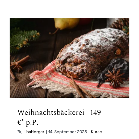
Kontakt
Mein Account
Warenkorb
Weihnachtsbäckerei | 149 €* p.P.
Weihnachtsbäckerei | 149
€* p.P.
By
LisaHorger
|
14. September 2025
|
Kurse