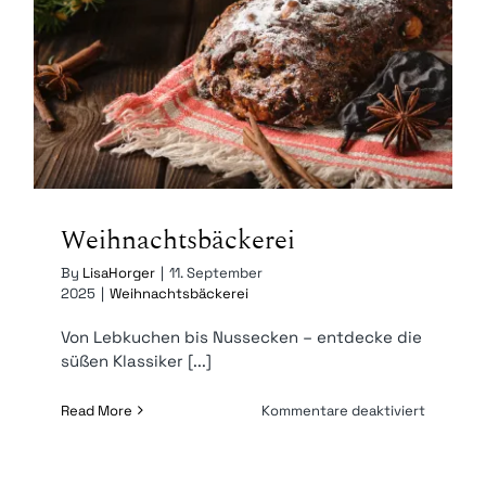
Weihnachtsbäckerei
Weihnachtsbäckerei
By
LisaHorger
|
11. September
2025
|
Weihnachtsbäckerei
Von Lebkuchen bis Nussecken – entdecke die
süßen Klassiker [...]
für
Read More
Kommentare deaktiviert
Weihnach