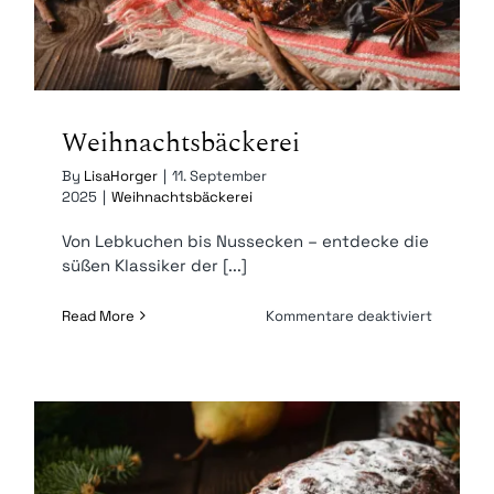
Weihnachtsbäckerei
By
LisaHorger
|
11. September
2025
|
Weihnachtsbäckerei
Von Lebkuchen bis Nussecken – entdecke die
süßen Klassiker der [...]
für
Read More
Kommentare deaktiviert
Weihnach