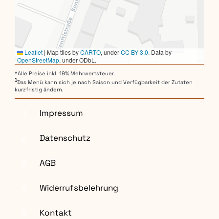
Leaflet
|
Map tiles by
CARTO
, under
CC BY 3.0
. Data by
OpenStreetMap
, under ODbL.
*Alle Preise inkl. 19% Mehrwertsteuer.
1
Das Menü kann sich je nach Saison und Verfügbarkeit der Zutaten
kurzfristig ändern.
1
Impressum
2
Datenschutz
3
AGB
4
Widerrufsbelehrung
5
Kontakt