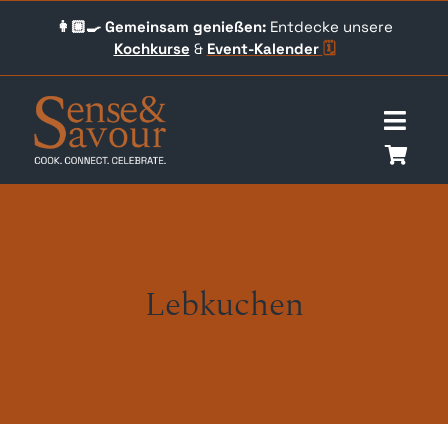
Skip
👩🏼‍🍳 Gemeinsam genießen:
Entdecke unsere
to
Kochkurse
&
Event-
Kalender
🗓️
content
Togg
Navig
Über uns
Events
Lebkuchen
Unser Angebot
Qookingtable Academy
Gutscheine