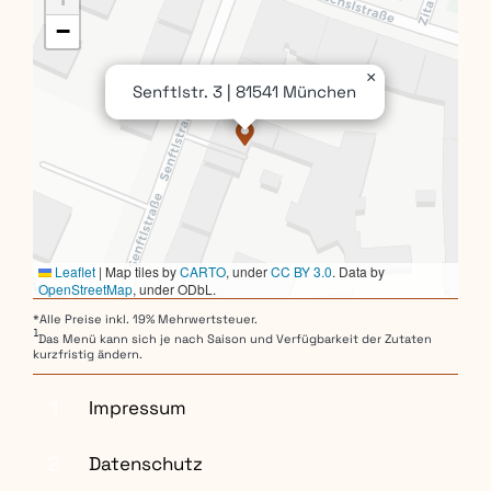
−
×
Senftlstr. 3 | 81541 München
Leaflet
|
Map tiles by
CARTO
, under
CC BY 3.0
. Data by
OpenStreetMap
, under ODbL.
*Alle Preise inkl. 19% Mehrwertsteuer.
1
Das Menü kann sich je nach Saison und Verfügbarkeit der Zutaten
kurzfristig ändern.
1
Impressum
2
Datenschutz