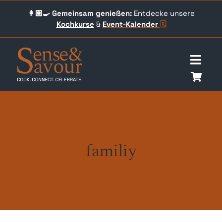
Skip
👩🏼‍🍳 Gemeinsam genießen:
Entdecke unsere
to
Kochkurse
&
Event-
Kalender
🗓️
content
Togg
Navig
Über uns
Events
familiy
Unser Angebot
Qookingtable Academy
Gutscheine