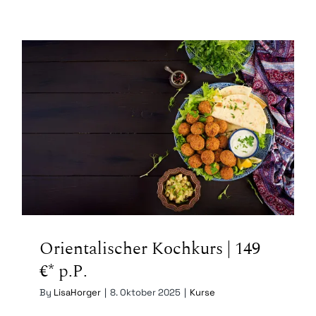
Kontakt
Mein Account
Warenkorb
Orientalischer Kochkurs | 149
€* p.P.
Orientalischer Kochkurs | 149
€* p.P.
By
LisaHorger
|
8. Oktober 2025
|
Kurse