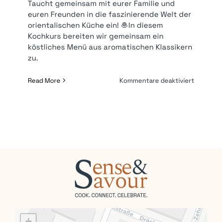
Taucht gemeinsam mit eurer Familie und
euren Freunden in die faszinierende Welt der
orientalischen Küche ein! 🧆In diesem
Kochkurs bereiten wir gemeinsam ein
köstliches Menü aus aromatischen Klassikern
zu.
für
Read More
Kommentare deaktiviert
Orientali
Kochkur
|
149
€* p.P.
+