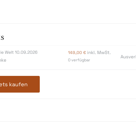
ts
ie Welt 10.09.2026
inkl. MwSt.
149,00
€
Ausver
nke
0
verfügbar
ets kaufen