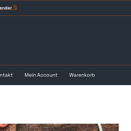
lender
🗓️
ntakt
Mein Account
Warenkorb