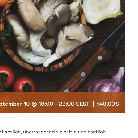
ptember 10 @ 18:00
-
22:00
CEST
|
149,00€
lanzlich, überraschend vielseitig und köstlich.