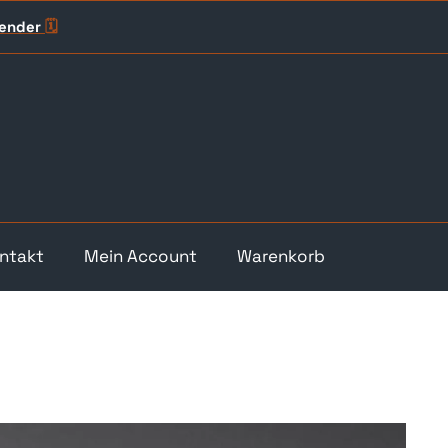
lender
🗓️
ntakt
Mein Account
Warenkorb