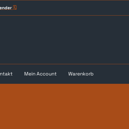
lender
🗓️
ntakt
Mein Account
Warenkorb