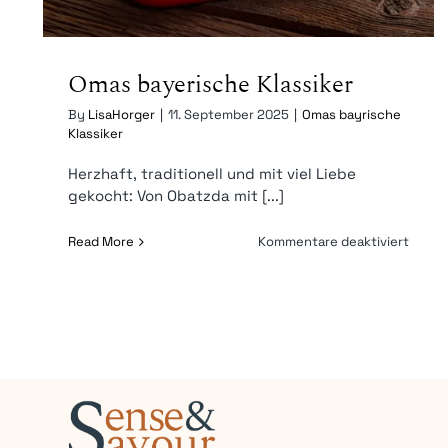
Omas bayerische Klassiker
By
LisaHorger
|
11. September 2025
|
Omas bayrische
Klassiker
Herzhaft, traditionell und mit viel Liebe
gekocht: Von Obatzda mit [...]
für
Read More
Kommentare deaktiviert
Omas
bayer
Klassi