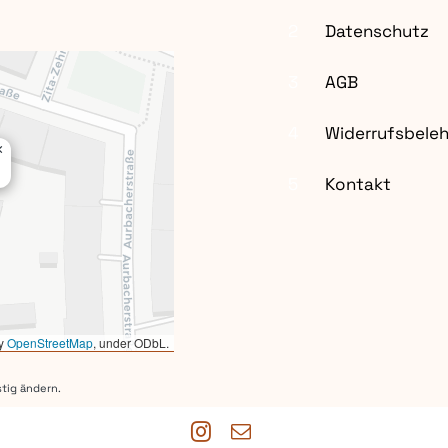
2
Datenschutz
3
AGB
4
Widerrufsbele
×
5
Kontakt
by
OpenStreetMap
, under ODbL.
tig ändern.