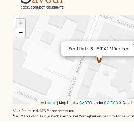
+
−
Senftlstr. 3 | 81541 München
Leaflet
|
Map tiles by
CARTO
, under
CC BY 3.0
. Data 
*Alle Preise inkl. 19% Mehrwertsteuer.
1
Das Menü kann sich je nach Saison und Verfügbarkeit der Zutaten kurzfris