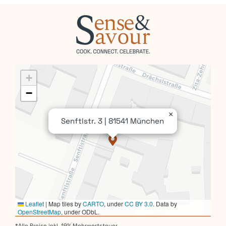
Kontakt
Mein Account
Warenkorb
+
−
×
Senftlstr. 3 | 81541 München
Leaflet
|
Map tiles by
CARTO
, under
CC BY 3.0
. Data by
OpenStreetMap
, under ODbL.
*Alle Preise inkl. 19% Mehrwertsteuer.