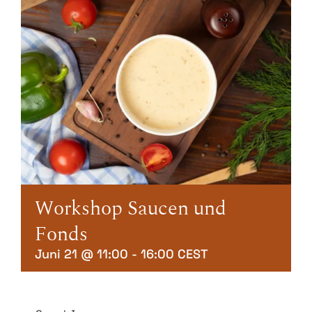
Kontakt
Mein Account
Warenkorb
Workshop Saucen und
Fonds
Juni 21 @ 11:00
-
16:00
CEST