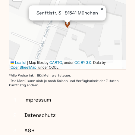
×
Senftlstr. 3 | 81541 München
Leaflet
|
Map tiles by
CARTO
, under
CC BY 3.0
. Data by
OpenStreetMap
, under ODbL.
*Alle Preise inkl. 19% Mehrwertsteuer.
1
Das Menü kann sich je nach Saison und Verfügbarkeit der Zutaten
kurzfristig ändern.
1
Impressum
2
Datenschutz
3
AGB