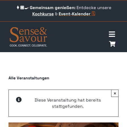
Skip
👩🏼‍🍳 Gemeinsam genießen:
Entdecke unsere
to
Kochkurse
&
Event-
Kalender
🗓️
content
Togg
Navig
Über uns
Events
Alle Veranstaltungen
Unser Angebot
×
Diese Veranstaltung hat bereits
Qookingtable Academy
stattgefunden.
Gutscheine