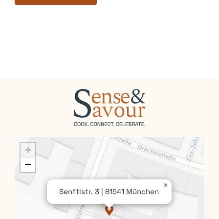
Kontakt
Mein Account
Warenkorb
+
−
×
Senftlstr. 3 | 81541 München