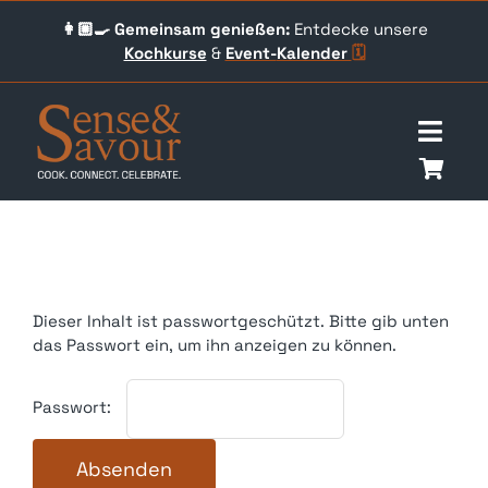
Skip
👩🏼‍🍳 Gemeinsam genießen:
Entdecke unsere
to
Kochkurse
&
Event-
Kalender
🗓️
content
Togg
Navig
Über uns
Events
Dieser Inhalt ist passwortgeschützt. Bitte gib unten
Unser Angebot
das Passwort ein, um ihn anzeigen zu können.
Qookingtable Academy
Passwort:
Gutscheine