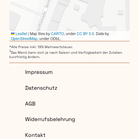
Leaflet
|
Map tiles by
CARTO
, under
CC BY 3.0
. Data by
OpenStreetMap
, under ODbL.
*Alle Preise inkl. 19% Mehrwertsteuer.
1
Das Menü kann sich je nach Saison und Verfügbarkeit der Zutaten
kurzfristig ändern.
1
Impressum
2
Datenschutz
3
AGB
4
Widerrufsbelehrung
5
Kontakt