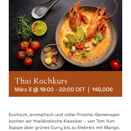
Kontakt
Mein Account
Warenkorb
Thai Kochkurs
März 3 @ 18:00
-
22:00
CET
|
149,00€
Exotisch, aromatisch und voller Frische: Gemeinsam
kochen wir thailändische Klassiker – von Tom Yum
Suppe über grünes Curry bis zu Klebreis mit Mango.