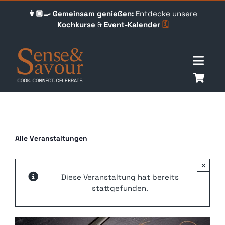
Skip
👩🏼‍🍳 Gemeinsam genießen:
Entdecke unsere
to
Kochkurse
&
Event-
Kalender
🗓️
content
Togg
Navig
Über uns
Events
Alle Veranstaltungen
Unser Angebot
×
Diese Veranstaltung hat bereits
Qookingtable Academy
stattgefunden.
Gutscheine