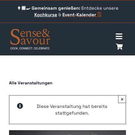
Skip
👩🏼‍🍳 Gemeinsam genießen:
Entdecke unsere
to
Kochkurse
&
Event-
Kalender
🗓️
content
Togg
Navig
Über uns
Events
Alle Veranstaltungen
Unser Angebot
×
Diese Veranstaltung hat bereits
Qookingtable Academy
stattgefunden.
Gutscheine