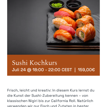
Kontakt
Mein Account
Warenkorb
Sushi Kochkurs
Juli 24 @ 18:00
-
22:00
CEST
|
159,00€
Frisch, leicht und kreativ: In diesem Kurs lernst du
die Kunst der Sushi-Zubereitung kennen – von
klassischen Nigiri bis zur California Roll. Natürlich
verwenden wir nur Fisch und Zutaten in bester