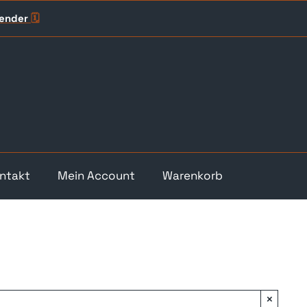
lender
🗓️
ntakt
Mein Account
Warenkorb
×