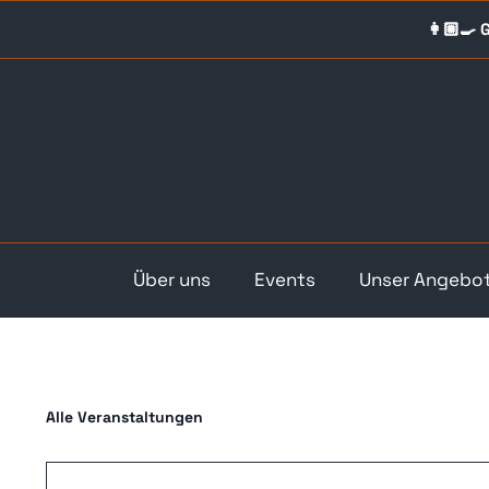
Skip
👩🏼‍🍳
to
content
Über uns
Events
Unser Angebo
Alle Veranstaltungen