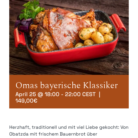
Kontakt
Mein Account
Warenkorb
Omas bayerische Klassiker
April 25 @ 18:00
-
22:00
CEST
|
149,00€
Herzhaft, traditionell und mit viel Liebe gekocht: Von
Obatzda mit frischem Bauernbrot über