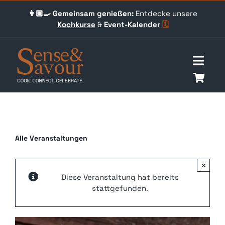
Skip
👩🏼‍🍳 Gemeinsam genießen:
Entdecke unsere
to
Kochkurse
&
Event-
Kalender
🗓️
content
Togg
Navig
Über uns
Events
Alle Veranstaltungen
Unser Angebot
×
Diese Veranstaltung hat bereits
Qookingtable Academy
stattgefunden.
Gutscheine