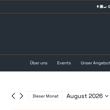
Skip
👩🏼‍🍳
to
content
Über uns
Events
Unser Angebo
Veranstaltung
August 2026
Dieser Monat
Datum
wählen.