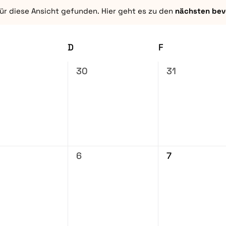
ür diese Ansicht gefunden. Hier geht es zu den
nächsten bev
Hinweis
TTWOCH
D
DONNERSTAG
F
FREITAG
0
0
30
31
anstaltungen,
Veranstaltungen,
Veranstaltun
0
0
6
7
anstaltungen,
Veranstaltungen,
Veranstaltun