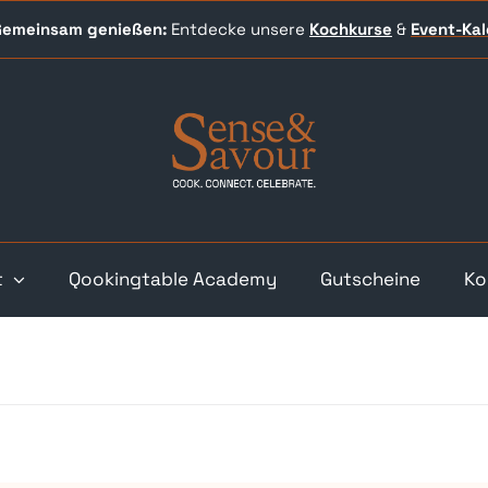
 Gemeinsam genießen:
Entdecke unsere
Kochkurse
&
Event-
Ka
t
Qookingtable Academy
Gutscheine
Ko
en