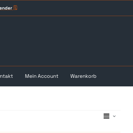
lender
🗓️
ntakt
Mein Account
Warenkorb
Veransta
Ansicht
Monat
Ansicht
Navigati
Navigat