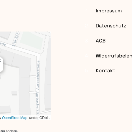
1
Impressum
2
Datenschutz
3
AGB
4
Widerrufsbele
×
5
Kontakt
by
OpenStreetMap
, under ODbL.
tig ändern.