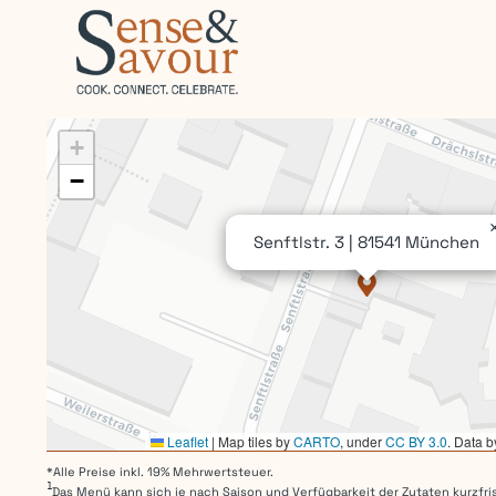
+
−
Senftlstr. 3 | 81541 München
Leaflet
|
Map tiles by
CARTO
, under
CC BY 3.0
. Data 
*Alle Preise inkl. 19% Mehrwertsteuer.
1
Das Menü kann sich je nach Saison und Verfügbarkeit der Zutaten kurzfris