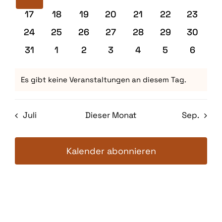
Veranstaltungen
Veranstaltungen
Veranstaltungen
Veranstaltungen
Veranstaltungen
Veranstaltun
Veranst
Kontakt
0
0
0
0
0
0
0
17
18
19
20
21
22
23
Veranstaltungen
Veranstaltungen
Veranstaltungen
Veranstaltungen
Veranstaltungen
Veranstaltung
Veranst
0
0
0
0
0
0
0
24
25
26
27
28
29
30
Mein Account
Veranstaltungen
Veranstaltungen
Veranstaltungen
Veranstaltungen
Veranstaltungen
Veranstaltung
Veranst
0
0
0
0
0
0
0
31
1
2
3
4
5
6
Veranstaltungen
Veranstaltungen
Veranstaltungen
Veranstaltungen
Veranstaltungen
Veranstaltun
Verans
Warenkorb
Es gibt keine Veranstaltungen an diesem Tag.
Hinweis
Juli
Dieser Monat
Sep.
Kalender abonnieren