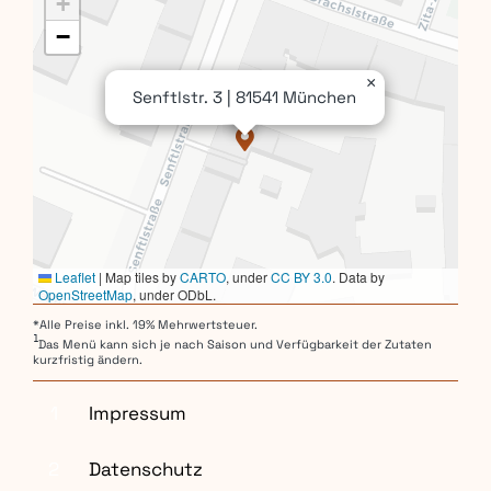
+
−
×
Senftlstr. 3 | 81541 München
Leaflet
|
Map tiles by
CARTO
, under
CC BY 3.0
. Data by
OpenStreetMap
, under ODbL.
*Alle Preise inkl. 19% Mehrwertsteuer.
1
Das Menü kann sich je nach Saison und Verfügbarkeit der Zutaten
kurzfristig ändern.
1
Impressum
2
Datenschutz