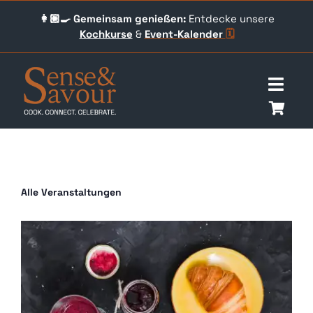
Skip
👩🏼‍🍳 Gemeinsam genießen:
Entdecke unsere
to
Kochkurse
&
Event-
Kalender
🗓️
content
Togg
Navig
Über uns
Events
Alle Veranstaltungen
Unser Angebot
Qookingtable Academy
Gutscheine