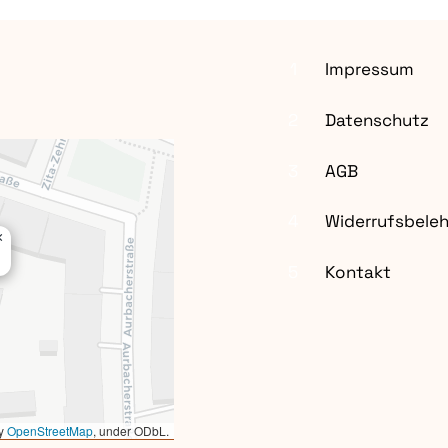
1
Impressum
2
Datenschutz
3
AGB
4
Widerrufsbele
×
5
Kontakt
by
OpenStreetMap
, under ODbL.