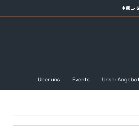
Skip
👩🏼‍🍳
to
content
Über uns
Events
Unser Angebo