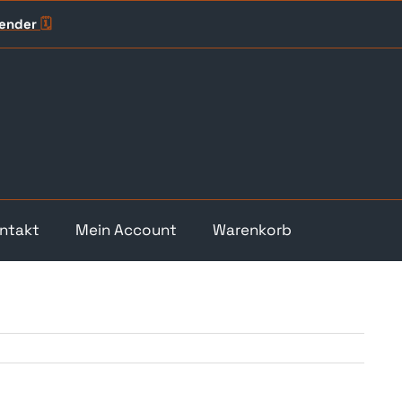
lender
🗓️
ntakt
Mein Account
Warenkorb